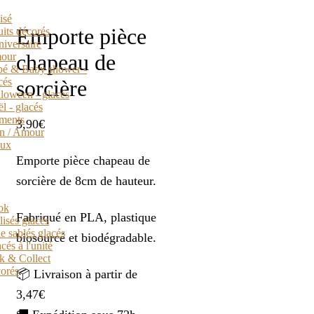
isé
Emporte pièce
uits décorés
iversaire
chapeau de
our
é & Baby shower -
sorcière
cés
loween - glacés
l - glacés
ments
3,90
€
in / Amour
aux
Emporte pièce chapeau de
sorcière de 8cm de hauteur.
ok
Fabriqué en PLA, plastique
isés glacés
e sablés glacés
biosourcé et biodégradable.
cés à l'unité
k & Collect
corés
📦 Livraison à partir de
3,47€