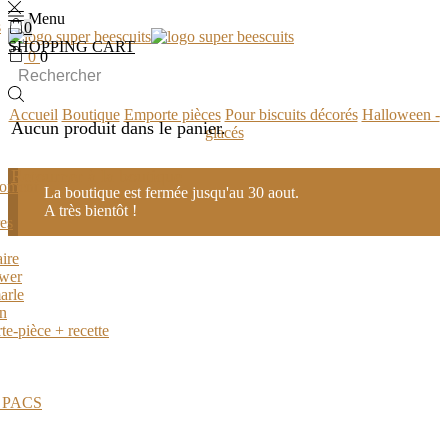
Menu
0
SHOPPING CART
0
0
Accueil
Boutique
Emporte pièces
Pour biscuits décorés
Halloween -
Aucun produit dans le panier.
glacés
Retourner à la boutique
moment
La boutique est fermée jusqu'au 30 aout.
A très bientôt !
es
ire
wer
arle
n
te-pièce + recette
/ PACS