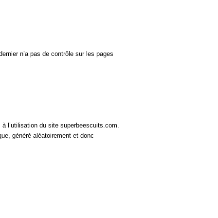
dernier n’a pas de contrôle sur les pages 
à l’utilisation du site superb
ee
scuits.
com
. 
que, généré aléatoirement et donc 