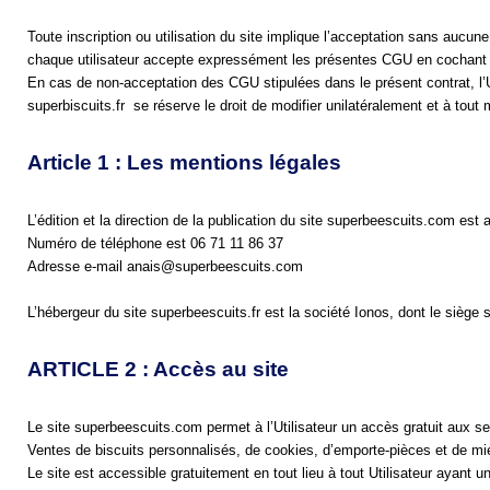
Toute inscription ou utilisation du site implique l’acceptation sans aucune r
chaque utilisateur accepte expressément les présentes CGU en cochant la
En cas de non-acceptation des CGU stipulées dans le présent contrat, l’Ut
superbiscuits.fr  se réserve le droit de modifier unilatéralement et à t
Article 1 : Les mentions légales
L’édition et la direction de la publication du site superb
ee
scuits.
com
 est 
Numéro de téléphone est 06 71 11 86 37
Adresse e-mail anais@superbeescuits.
com
L’hébergeur du site superb
ee
scuits.fr
 est la société 
Ionos
, dont le siège s
ARTICLE 2 : Accès au site
Le site superb
ee
scuits.
com
 permet à l’Utilisateur un accès gratuit aux s
Ventes de biscuits personnalisés, de cookies, d’emporte-pièces et de mi
Le site est accessible gratuitement en tout lieu à tout Utilisateur ayant un