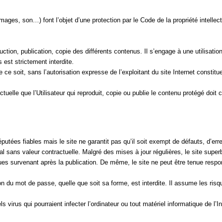
ges, son…) font l’objet d’une protection par le Code de la propriété intellectue
production, publication, copie des différents contenus. Il s’engage à une utilisat
s est strictement interdite.
 ce soit, sans l’autorisation expresse de l’exploitant du site Internet constitu
tuelle que l’Utilisateur qui reproduit, copie ou publie le contenu protégé doit c
éputées fiables mais le site ne garantit pas qu’il soit exempt de défauts, d’er
l sans valeur contractuelle. Malgré des mises à jour régulières, le site super
ques survenant après la publication. De même, le 
site ne peut être tenue respons
du mot de passe, quelle que soit sa forme, est interdite. Il assume les risques 
virus qui pourraient infecter l’ordinateur ou tout matériel informatique de l’Int