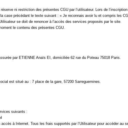
éserve ni restriction des présentes CGU par l’utilisateur. Lors de l’inscription s
 case précédant le texte suivant : « Je reconnais avoir lu et compris les CG
ilisateur se doit de renoncer à l’accès des services proposés par le site.
out moment le contenu des présentes CGU.
assurée par ETIENNE Anaïs
 EI
, domicilié
e
 62 rue du Poteau 75018 Paris.
ocial est situé au : 
7 place de la gare, 57200 Sarreguemines
.
ervices suivants 
:
el
 accès à Internet. Tous les frais supportés par l’Utilisateur pour accéder au ser