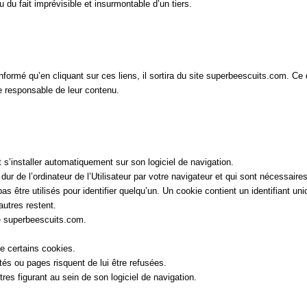
du fait imprévisible et insurmontable d’un tiers.
nformé qu’en cliquant sur ces liens, il sortira du site superb
ee
scuits.
com
. Ce 
re responsable de leur contenu.
ut s’installer automatiquement sur son logiciel de navigation.
r de l’ordinateur de l’Utilisateur par votre navigateur et qui sont nécessaires 
 être utilisés pour identifier quelqu’un. Un cookie contient un identifiant uni
autres restent.
e superb
ee
scuits.
com
.
de certains cookies.
ités ou pages risquent de lui être refusées.
res figurant au sein de son logiciel de navigation.