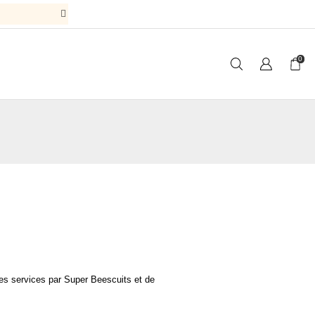
Expédition des emporte
0
es services par 
Super 
Beescuits
 et de 