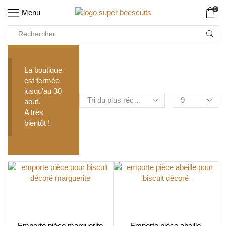
0
Menu
La boutique
est fermée
jusqu'au 30
aout.
A très
bientôt !