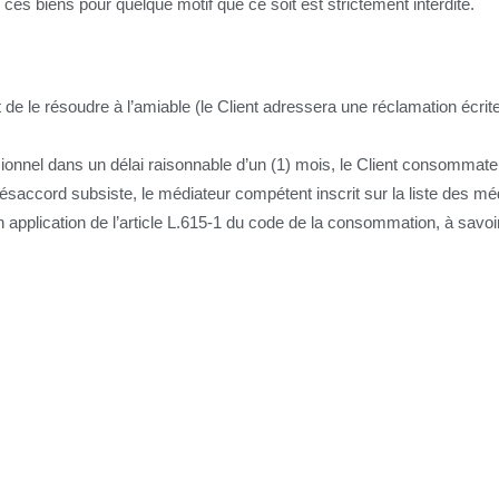
de ces biens pour quelque motif que ce soit est strictement interdite.
ont de le résoudre à l’amiable (le Client adressera une réclamation écri
.
onnel dans un délai raisonnable d’un (1) mois, le Client consommateu
 désaccord subsiste, le médiateur compétent inscrit sur la liste des m
 application de l’article L.615-1 du code de la consommation, à savoir